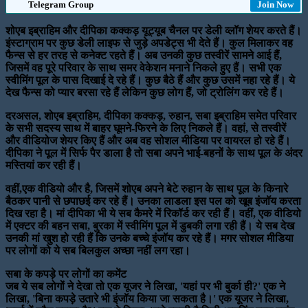
Telegram Group
Join Now
शोएब इब्राहिम और दीपिका कक्कड़ यूट्यूब चैनल पर डेली व्लॉग शेयर करते हैं।
इंस्टाग्राम पर कुछ डेली लाइफ से जुड़े अपडेट्स भी देते हैं। कुल मिलाकर वह
फैन्स से हर तरह से कनेक्ट रहते हैं। अब उनकी कुछ तस्वीरें सामने आई हैं,
जिसमें वह पूरे परिवार के साथ समर वेकेशन मनाने निकले हुए हैं। सभी एक
स्वीमिंग पूल के पास दिखाई दे रहे हैं। कुछ बैठे हैं और कुछ उसमें नहा रहे हैं। ये
देख फैन्स को प्यार बरसा रहे हैं लेकिन कुछ लोग हैं, जो ट्रोलिंग कर रहे हैं।
दरअसल, शोएब इब्राहिम, दीपिका कक्कड़, रुहान, सबा इब्राहिम समेत परिवार
के सभी सदस्य साथ में बाहर घूमने-फिरने के लिए निकले हैं। वहां, से तस्वीरें
और वीडियोज शेयर किए हैं और अब वह सोशल मीडिया पर वायरल हो रहे हैं।
दीपिका ने पूल में सिर्फ पैर डाला है तो सबा अपने भाई-बहनों के साथ पूल के अंदर
मस्तियां कर रही हैं।
वहीं,एक वीडियो और है, जिसमें शोएब अपने बेटे रुहान के साथ पूल के किनारे
बैठकर पानी से छपाछई कर रहे हैं। उनका लाडला इस पल को खूब इंजॉय करता
दिख रहा है। मां दीपिका भी ये सब कैमरे में रिकॉर्ड कर रही हैं। वहीं, एक वीडियो
में एक्टर की बहन सबा, बुरका में स्वीमिंग पूल में डुबकी लगा रही हैं। ये सब देख
उनकी मां खुश हो रही हैं कि उनके बच्चे इंजॉय कर रहे हैं। मगर सोशल मीडिया
पर लोगों को ये सब बिलकुल अच्छा नहीं लग रहा।
सबा के कपड़े पर लोगों का कमेंट
जब ये सब लोगों ने देखा तो एक यूजर ने लिखा, 'यहां पर भी बुर्का ही?' एक ने
लिखा, 'बिना कपड़े उतारे भी इंजॉय किया जा सकता है।' एक यूजर ने लिखा,