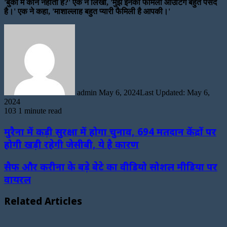
'बुर्का में कौन नहाता है?' एक ने लिखा, 'मुझे इनकी फैमिली आउटिंग बहुत पसंद
है।' एक ने कहा, 'माशाल्लाह बहुत प्यारी फैमिली है आपकी।'
Send
an
email
admin
May 6, 2024
Last Updated: May 6,
2024
103
1 minute read
मुरैना में कड़ी सुरक्षा में होगा चुनाव, 694 मतदान केंद्रों पर
होगी खड़ी रहेगी जेसीबी, ये है कारण
सैफ और करीना के बड़े बेटे का वीडियो सोशल मीडिया पर
वायरल
Related Articles