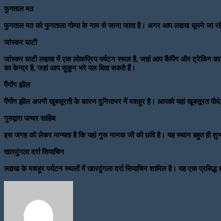
फुगताल मठ
फुगताल मठ को फुगताला गोम्पा के नाम से जाना जाता है। अगर आप लद्दाख घूमने जा रहे
जांस्कर घाटी
जांस्कर घाटी लद्दाख में एक लोकप्रिय पर्यटन स्थल है, जहां आप कैंपिंग और ट्रेकिंग क
का केन्द्र है, जहां आप सुकून भरे पल बिता सकते हैं।
पैंगोंग झील
पैंगोंग झील अपनी खूबसूरती के कारण दुनियाभर में मशहूर है। आपको यहां खूबसूरत पौधे,
गुरुद्वारा पत्थर साहिब
इस जगह को लेकर मान्यता है कि यहां गुरू नानक जी की छवि है। यह स्थान बहुत ही शुभ
खारदुंगला दर्रा सियाचिन
लद्दाख के मशहूर पर्यटन स्थलों में खारदुंगला दर्रा सियाचिन शामिल है। यह एक प्रस
Send
an
email