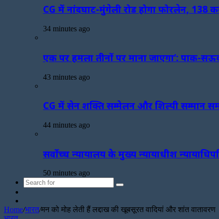
CG में नांदघाट-मुंगेली रोड होगा फोरलेन, 138 
34 minutes ago
एक पर हमला तीनों पर माना जाएगा’: पाक-सऊदी
43 minutes ago
CG में सेन शक्ति सम्मेलन और शिल्पी सम्मान स
44 minutes ago
सर्वोच्च न्यायालय के मुख्‍य न्‍यायाधीश न्यायाधि
50 minutes ago
Search
Sidebar
for
Random
Article
Home
/
भारत
/
मन को मोह लेती हैं लद्दाख की खूबसूरत वादियां और शांत वातावरण
भारत