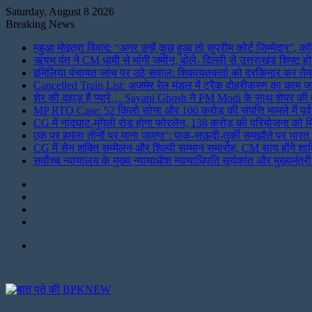
Saturday, August 8 2026
Breaking News
महुआ मोइत्रा विवाद: “अगर उन्हें कुछ हुआ तो सुप्रीम कोर्ट जिम्मेदार”,
ऋषभ पंत ने CM धामी से मांगी जमीन, बोले- दिल्ली से उत्तराखंड शिफ्ट होन
इमिलिया पंचायत जांच पर उठे सवाल: शिकायतकर्ता को दरकिनार कर तैयार 
Cancelled Train List: अजमेर रेल मंडल में ट्रैक दोहरीकरण का काम जार
शेर की दहाड़ है प्यारे… Sayani Ghosh ने PM Modi के साथ शेयर की तस
MP RTO Case: 52 किलो सोना और 100 करोड़ की संपत्ति मामले में पूर्व 
CG में नांदघाट-मुंगेली रोड होगा फोरलेन, 138 करोड़ की परियोजना को मि
एक पर हमला तीनों पर माना जाएगा’: पाक-सऊदी-तुर्की समझौते पर भारत
CG में सेन शक्ति सम्मेलन और शिल्पी सम्मान समारोह, CM साय होंगे शा
सर्वोच्च न्यायालय के मुख्‍य न्‍यायाधीश न्यायाधिपति सूर्यकांत और मुख्यमंत
Instagram
LinkedIn
Twitter
Facebook
Menu