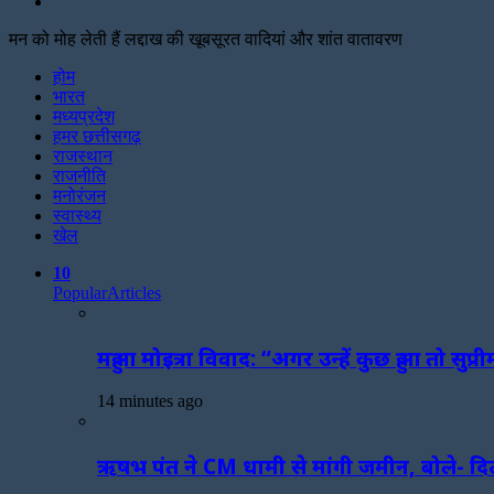
Search
for
मन को मोह लेती हैं लद्दाख की खूबसूरत वादियां और शांत वातावरण
Facebook
Twitter
Print
होम
भारत
मध्यप्रदेश
हमर छत्तीसगढ़
राजस्थान
राजनीति
मनोरंजन
स्वास्थ्य
खेल
10
Popular
Articles
महुआ मोइत्रा विवाद: “अगर उन्हें कुछ हुआ तो सुप
14 minutes ago
ऋषभ पंत ने CM धामी से मांगी जमीन, बोले- दिल्ल