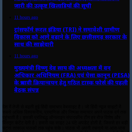
जारी की उत्कृष्ट खिलाड़ियों की सूची
11 hours ago
ट्रांसफॉर्म रूरल इंडिया (TRI) ने समावेशी ग्रामीण
विकास को आगे बढ़ाने के लिए छत्तीसगढ़ सरकार के
साथ की साझेदारी
11 hours ago
मुख्यमंत्री विष्णु देव साय की अध्यक्षता में वन
अधिकार अधिनियम (FRA) एवं पेसा कानून (PESA)
के प्रभावी क्रियान्वयन हेतु गठित टास्क फोर्स की पहली
बैठक संपन्न
देश में तेजी से बढ़ती हुई हिंदी समाचार वेबसाइट है। जो हिंदी न्यूज साइटों में
सबसे अधिक विश्वसनीय, प्रमाणिक और निष्पक्ष समाचार अपने पाठक वर्ग तक
पहुंचाती है। इसकी प्रतिबद्ध ऑनलाइन संपादकीय टीम हर रोज विशेष और
विस्तृत कंटेंट देती है। हमारी यह साइट 24 घंटे अपडेट होती है, जिससे हर बड़ी
घटना तत्काल पाठकों तक पहुंच सके। पाठक भी अपनी रचनाये या आस-पास