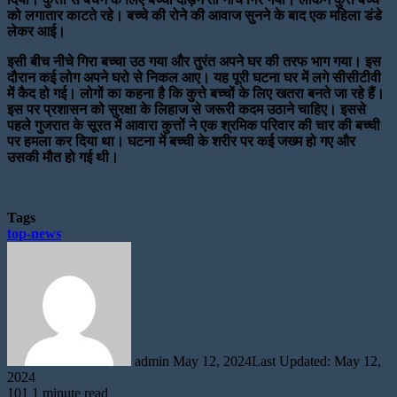
को लगातार काटते रहे। बच्चे की रोने की आवाज सुनने के बाद एक महिला डंडे
लेकर आई।
इसी बीच नीचे गिरा बच्चा उठ गया और तुरंत अपने घर की तरफ भाग गया। इस
दौरान कई लोग अपने घरो से निकल आए। यह पूरी घटना घर में लगे सीसीटीवी
में कैद हो गई। लोगों का कहना है कि कुत्ते बच्चों के लिए खतरा बनते जा रहे हैं।
इस पर प्रशासन को सुरक्षा के लिहाज से जरूरी कदम उठाने चाहिए। इससे
पहले गुजरात के सूरत में आवारा कुत्तों ने एक श्रमिक परिवार की चार की बच्ची
पर हमला कर दिया था। घटना में बच्ची के शरीर पर कई जख्म हो गए और
उसकी मौत हो गई थी।
Tags
top-news
Send
an
email
admin
May 12, 2024
Last Updated: May 12,
2024
101
1 minute read