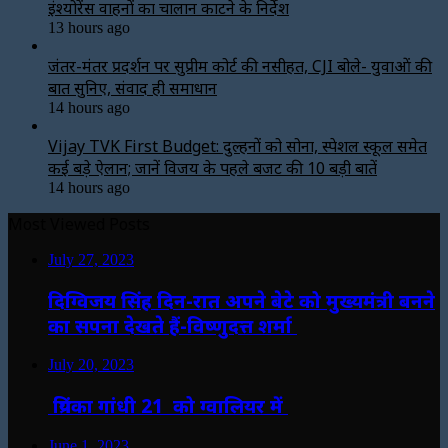
इंश्योरेंस वाहनों का चालान काटने के निर्देश
13 hours ago
जंतर-मंतर प्रदर्शन पर सुप्रीम कोर्ट की नसीहत, CJI बोले- युवाओं की
बात सुनिए, संवाद ही समाधान
14 hours ago
Vijay TVK First Budget: दुल्हनों को सोना, स्पेशल स्कूल समेत
कई बड़े ऐलान; जानें विजय के पहले बजट की 10 बड़ी बातें
14 hours ago
Most Viewed Posts
July 27, 2023
दिग्विजय सिंह दिन-रात अपने बेटे को मुख्यमंत्री बनने
का सपना देखते हैं-विष्णुदत्त शर्मा
July 20, 2023
प्रियंका गांधी 21 को ग्वालियर में
June 1, 2023