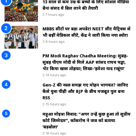
13 साल से कम उम्र के बच्चों के लिए सोशल मीडिया
बैन! संसद में बिल लाने की तैयारी
7 hours ago
MBBS सीटों पर बड़ा अपडेट! NEET सीट मैट्रिक्स से
भी बढ़ीं मेडिकल सीटें, केंद्र ने जारी किया नया ब्योरा
8 hours ago
PM Modi Raghav Chadha Meeting: सुबह-
सुबह पीएम मोदी से मिले AAP सांसद राघव चड्ढा,
भेंट किया खास तोहफा; लिखा-‘हमेशा याद रखूंगा’
14 hours ago
Gen-Z की नब्ज समझ गए मोहन भागवत? जानिए
कैसे युवा पीढ़ी और BJP के बीच मजबूत पुल बना
RSS
15 hours ago
महुआ मोइत्रा विवाद: “अगर उन्हें कुछ हुआ तो सुप्रीम
कोर्ट जिम्मेदार”, कॉकरोच ने जज को बताया
‘बड़बोला’
16 hours ago