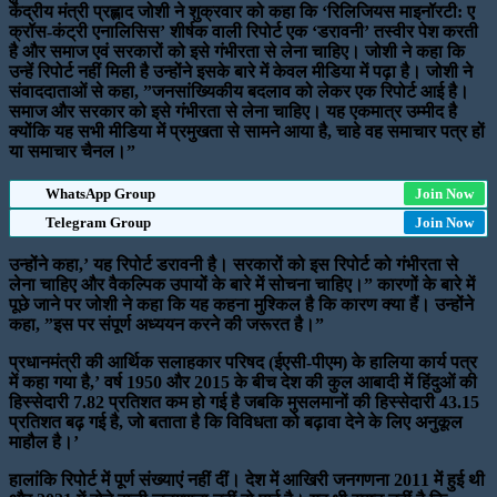
केंद्रीय मंत्री प्रह्लाद जोशी ने शुक्रवार को कहा कि ‘रिलिजियस माइनॉरटी: ए
क्रॉस-कंट्री एनालिसिस’ शीर्षक वाली रिपोर्ट एक ‘डरावनी’ तस्वीर पेश करती
है और समाज एवं सरकारों को इसे गंभीरता से लेना चाहिए। जोशी ने कहा कि
उन्हें रिपोर्ट नहीं मिली है उन्होंने इसके बारे में केवल मीडिया में पढ़ा है। जोशी ने
संवाददाताओं से कहा, ”जनसांख्यिकीय बदलाव को लेकर एक रिपोर्ट आई है।
समाज और सरकार को इसे गंभीरता से लेना चाहिए। यह एकमात्र उम्मीद है
क्योंकि यह सभी मीडिया में प्रमुखता से सामने आया है, चाहे वह समाचार पत्र हों
या समाचार चैनल।”
WhatsApp Group
Join Now
Telegram Group
Join Now
उन्होंने कहा,’ यह रिपोर्ट डरावनी है। सरकारों को इस रिपोर्ट को गंभीरता से
लेना चाहिए और वैकल्पिक उपायों के बारे में सोचना चाहिए।” कारणों के बारे में
पूछे जाने पर जोशी ने कहा कि यह कहना मुश्किल है कि कारण क्या हैं। उन्होंने
कहा, ”इस पर संपूर्ण अध्ययन करने की जरूरत है।”
प्रधानमंत्री की आर्थिक सलाहकार परिषद (ईएसी-पीएम) के हालिया कार्य पत्र
में कहा गया है,’ वर्ष 1950 और 2015 के बीच देश की कुल आबादी में हिंदुओं की
हिस्सेदारी 7.82 प्रतिशत कम हो गई है जबकि मुसलमानों की हिस्सेदारी 43.15
प्रतिशत बढ़ गई है, जो बताता है कि विविधता को बढ़ावा देने के लिए अनुकूल
माहौल है।’
हालांकि रिपोर्ट में पूर्ण संख्याएं नहीं दीं। देश में आखिरी जनगणना 2011 में हुई थी