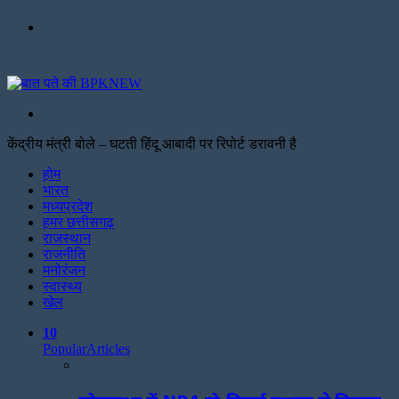
Menu
Search
for
केंद्रीय मंत्री बोले – घटती हिंदू आबादी पर रिपोर्ट डरावनी है
Facebook
Twitter
Print
होम
भारत
मध्यप्रदेश
हमर छत्तीसगढ़
राजस्थान
राजनीति
मनोरंजन
स्वास्थ्य
खेल
10
Popular
Articles