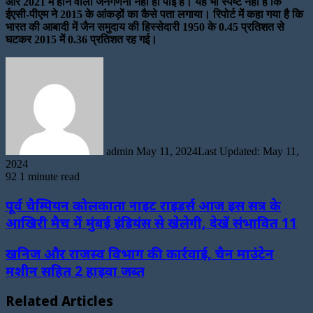
और 2021 में होने वाली जनगणना नहीं हो पाई है। यह भी स्पष्ट नहीं है कि
ईएसी-पीएम ने 2015 के आंकड़ों का कैसे पता लगाया। रिपोर्ट में कहा गया है कि
भारत की आबादी में जैन समुदाय की हिस्सेदारी 1950 के 0.45 प्रतिशत से
घटकर 2015 में 0.36 प्रतिशत रह गई।
Send
an
email
admin
May 11, 2024
Last Updated: May 11,
2024
92
1 minute read
पूर्व चैम्पियन कोलकाता नाइट राइडर्स आज इस सत्र के
आखिरी मैच में मुंबई इंडियंस से खेलेगी, देखें संभावित 11
खनिज और राजस्व विभाग की कार्रवाई, चैन माउंटेन
मशीन सहित 2 हाइवा जब्त
Related Articles