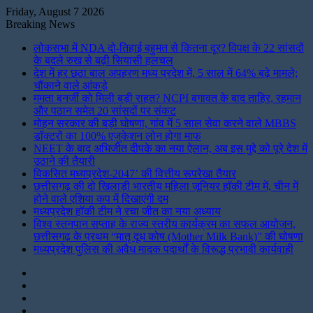
Friday, August 7 2026
Breaking News
लोकसभा में NDA दो-तिहाई बहुमत से कितना दूर? विपक्ष के 22 सांसदों
के बदले रुख से बढ़ी सियासी हलचल
देश में हर छठा बाल अपहरण मध्य प्रदेश में, 5 साल में 64% बढ़े मामले;
चौंकाने वाले आंकड़े
ममता बनर्जी को मिली बड़ी राहत? NCPI बगावत के बाद ताहिर, रहमान
और पठान समेत 20 सांसदों पर संकट
मोहन सरकार की बड़ी घोषणा, गांव में 5 साल सेवा करने वाले MBBS
डॉक्टरों का 100% एजुकेशन लोन होगा माफ
NEET के बाद अभिजीत दीपके का नया ऐलान, अब इस मुद्दे को पूरे देश में
उठाने की तैयारी
विकसित मध्यप्रदेश-2047’ की वित्तीय रूपरेखा तैयार
छत्तीसगढ़ की दो खिलाड़ी भारतीय महिला जूनियर हॉकी टीम में, चीन में
होने वाले एशिया कप में दिखाएंगी दम
मध्यप्रदेश हॉकी टीम ने रचा जीत का नया अध्याय
विश्व स्तनपान सप्ताह के राज्य स्तरीय कार्यक्रम का सफल आयोजन,
छत्तीसगढ़ के प्रथम “मातृ दूध कोष (Mother Milk Bank)” की घोषणा
मध्यप्रदेश पुलिस की अवैध मादक पदार्थों के विरूद्ध प्रभावी कार्यवाही
Instagram
LinkedIn
Twitter
Facebook