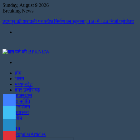
Sunday, August 9 2026
Breaking News
उदयपुर की अरावली पर अवैध निर्माण का खुलासा, 160 में 144 निजी प्रोजेक्ट
Menu
Search
for
होम
भारत
मध्यप्रदेश
हमर छत्तीसगढ़
Facebook
राजस्थान
राजनीति
Twitter
मनोरंजन
स्वास्थ्य
खेल
LinkedIn
10
Pinterest
Popular
Articles