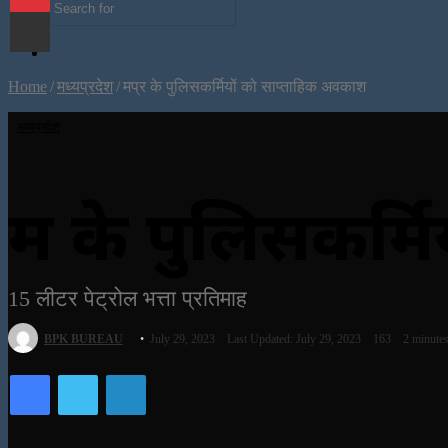
Share via Email
Search
Sidebar
for
Random
Article
Home
/
मध्यप्रदेश
/
मप्र के पुलिसकर्मियों को साप्ताहिक अवकाश
मध्यप्रदेश
मप्र के पुलिसकर
15 लीटर पेट्रोल भत्ता प्रतिमाह
Send
BPK BUREAU
July 29, 2023
Last Updated: July 29, 2023
163
2 minutes
an
Facebook
Twitter
LinkedIn
email