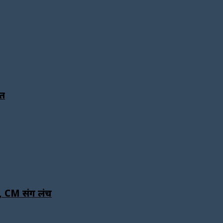
ित
ा, CM संग लंच