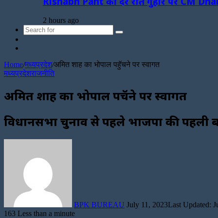
Rishabh Pant की देर रात गुहार पर CM Dhami 
2 hours ago
Search
Sidebar
for
Random
Article
Home
/
मध्यप्रदेश
/
अमित शाह का भोपाल पहुॅचने पर स्वागत
मध्यप्रदेश
राजनीति
अमित शाह का भोपाल पहुॅचने पर स्वागत
विधानसभा चुनाव से पहले भाजपा की पहली 
Send
an
email
BPK BUREAU
July 11, 2023
Last Updated: J
163
Less than a minute