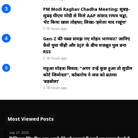
PM Modi Raghav Chadha Meeting: सुबह-
सुबह पीएम मोदी से मिले AAP सांसद राघव चड्ढा,
भेंट किया खास तोहफा; लिखा-‘हमेशा याद रखूंगा’
15 hours ago
Gen-Z की नब्ज समझ गए मोहन भागवत? जानिए
कैसे युवा पीढ़ी और BJP के बीच मजबूत पुल बना
RSS
16 hours ago
महुआ मोइत्रा विवाद: “अगर उन्हें कुछ हुआ तो सुप्रीम
कोर्ट जिम्मेदार”, कॉकरोच ने जज को बताया
‘बड़बोला’
18 hours ago
Most Viewed Posts
July 27, 2023