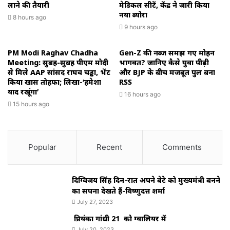
लाने की तैयारी
मेडिकल सीटें, केंद्र ने जारी किया
नया ब्योरा
8 hours ago
9 hours ago
PM Modi Raghav Chadha
Gen-Z की नब्ज समझ गए मोहन
Meeting: सुबह-सुबह पीएम मोदी
भागवत? जानिए कैसे युवा पीढ़ी
से मिले AAP सांसद राघव चड्ढा, भेंट
और BJP के बीच मजबूत पुल बना
किया खास तोहफा; लिखा-‘हमेशा
RSS
याद रखूंगा’
16 hours ago
15 hours ago
Popular
Recent
Comments
दिग्विजय सिंह दिन-रात अपने बेटे को मुख्यमंत्री बनने
का सपना देखते हैं-विष्णुदत्त शर्मा
July 27, 2023
प्रियंका गांधी 21 को ग्वालियर में
July 20, 2023