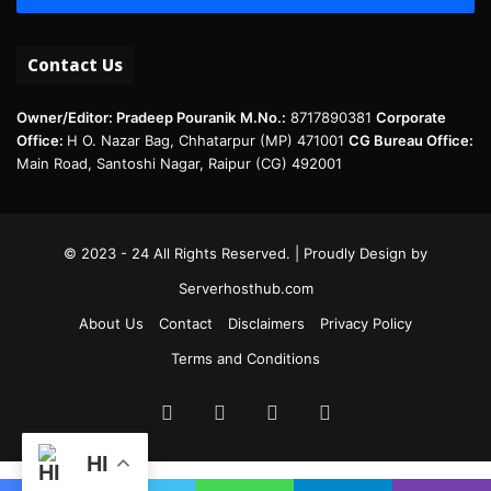
Contact Us
Owner/Editor: Pradeep Pouranik
M.No.:
8717890381
Corporate
Office:
H O. Nazar Bag, Chhatarpur (MP) 471001
CG Bureau Office:
Main Road, Santoshi Nagar, Raipur (CG) 492001
© 2023 - 24 All Rights Reserved. | Proudly Design by
Serverhosthub.com
About Us
Contact
Disclaimers
Privacy Policy
Terms and Conditions
Facebook
Twitter
LinkedIn
Instagram
HI