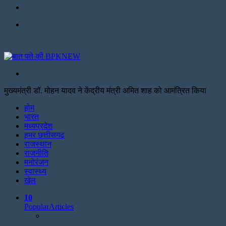
Facebook
Menu
Search
for
मुख्यमंत्री डॉ. मोहन यादव ने केंद्रीय मंत्री अमित शाह को आमंत्रित किया
Facebook
Twitter
Print
होम
भारत
मध्यप्रदेश
हमर छत्तीसगढ़
राजस्थान
राजनीति
मनोरंजन
स्वास्थ्य
खेल
10
Popular
Articles