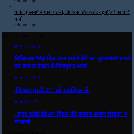
9 hours ago
मार्क जुकरबर्ग ने मानी गलती, डीपफेक और कंटेंट गड़बड़ियों पर मांगी
माफी
9 hours ago
Most Viewed Posts
July 27, 2023
दिग्विजय सिंह दिन-रात अपने बेटे को मुख्यमंत्री बनने
का सपना देखते हैं-विष्णुदत्त शर्मा
July 20, 2023
प्रियंका गांधी 21 को ग्वालियर में
June 1, 2023
एयर फोर्स स्टेशन हिंडन की कमान संजय चोपड़ा ने
संभाली