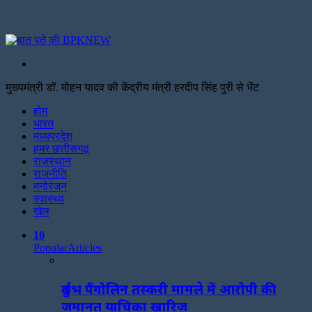
Search
for
मुख्यमंत्री डॉ. मोहन यादव की केंद्रीय मंत्री हरदीप सिंह पुरी से भेंट
Facebook
Twitter
Print
होम
भारत
मध्यप्रदेश
हमर छत्तीसगढ़
राजस्थान
राजनीति
मनोरंजन
स्वास्थ्य
खेल
10
Popular
Articles
दुर्लभ पैंगोलिन तस्करी मामले में आरोपी की
जमानत याचिका खारिज