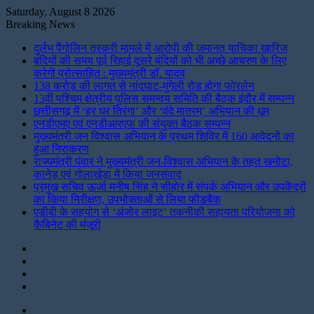
Saturday, August 8 2026
Breaking News
दुर्लभ पैंगोलिन तस्करी मामले में आरोपी की जमानत याचिका खारिज
बंदियों की समय पूर्व रिहाई दूसरे बंदियों को भी अच्छे आचरण के लिए
करेगी प्रोत्साहित : मुख्यमंत्री डॉ. यादव
138 करोड़ की लागत से नांदघाट-मुंगेली रोड होगा फोरलेन
13वीं पश्चिम क्षेत्रीय पुलिस समन्वय समिति की बैठक इंदौर में सम्पन्न
छत्तीसगढ़ में ‘हर घर तिरंगा’ और ‘वंदे मातरम्’ अभियान की धूम
एनडीएमए एवं एनडीआरएफ की संयुक्त बैठक सम्पन्न
मुख्यमंत्री जन विश्वास अभियान के प्रथम शिविर में 160 आवेदनों का
हुआ निराकरण
राज्यमंत्री पंवार ने मुख्यमंत्री जन-विश्वास अभियान के तहत खनोटा,
कानेड़ एवं गोलाखेड़ा में किया जनसंवाद
प्रमुख सचिव ऊर्जा मनीष सिंह ने सीहोर में संपर्क अभियान और उपकेंद्रों
का किया निरीक्षण, उपभोक्ताओं से लिया फीडबैक
एडीबी के सहयोग से ‘अंजोर लाइट’ तकनीकी सहायता परियोजना को
कैबिनेट की मंजूरी
Instagram
LinkedIn
Twitter
Facebook
Menu