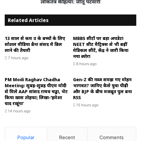
लोकतंत्र की हत्या: जीतू पटवारी
Related Articles
13 साल से कम उम्र के बच्चों के लिए
MBBS सीटों पर बड़ा अपडेट!
सोशल मीडिया बैन! संसद में बिल
NEET सीट मैट्रिक्स से भी बढ़ीं
लाने की तैयारी
मेडिकल सीटें, केंद्र ने जारी किया
नया ब्योरा
7 hours ago
8 hours ago
PM Modi Raghav Chadha
Gen-Z की नब्ज समझ गए मोहन
Meeting: सुबह-सुबह पीएम मोदी
भागवत? जानिए कैसे युवा पीढ़ी
से मिले AAP सांसद राघव चड्ढा, भेंट
और BJP के बीच मजबूत पुल बना
किया खास तोहफा; लिखा-‘हमेशा
RSS
याद रखूंगा’
15 hours ago
14 hours ago
Popular
Recent
Comments