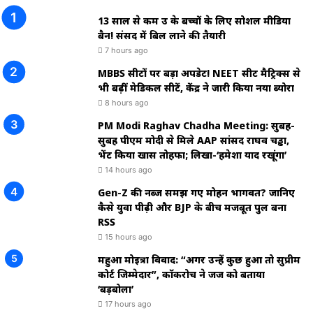
13 साल से कम उम्र के बच्चों के लिए सोशल मीडिया
बैन! संसद में बिल लाने की तैयारी
7 hours ago
MBBS सीटों पर बड़ा अपडेट! NEET सीट मैट्रिक्स से
भी बढ़ीं मेडिकल सीटें, केंद्र ने जारी किया नया ब्योरा
8 hours ago
PM Modi Raghav Chadha Meeting: सुबह-
सुबह पीएम मोदी से मिले AAP सांसद राघव चड्ढा,
भेंट किया खास तोहफा; लिखा-‘हमेशा याद रखूंगा’
14 hours ago
Gen-Z की नब्ज समझ गए मोहन भागवत? जानिए
कैसे युवा पीढ़ी और BJP के बीच मजबूत पुल बना
RSS
15 hours ago
महुआ मोइत्रा विवाद: “अगर उन्हें कुछ हुआ तो सुप्रीम
कोर्ट जिम्मेदार”, कॉकरोच ने जज को बताया
‘बड़बोला’
17 hours ago