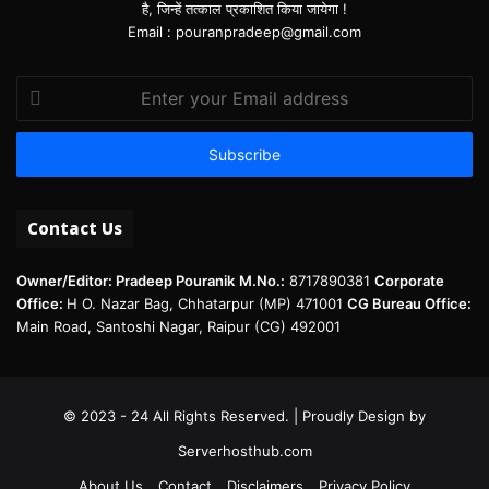
है, जिन्हें तत्काल प्रकाशित किया जायेगा !
Email : pouranpradeep@gmail.com
Enter
your
Email
address
Contact Us
Owner/Editor: Pradeep Pouranik
M.No.:
8717890381
Corporate
Office:
H O. Nazar Bag, Chhatarpur (MP) 471001
CG Bureau Office:
Main Road, Santoshi Nagar, Raipur (CG) 492001
© 2023 - 24 All Rights Reserved. | Proudly Design by
Serverhosthub.com
About Us
Contact
Disclaimers
Privacy Policy