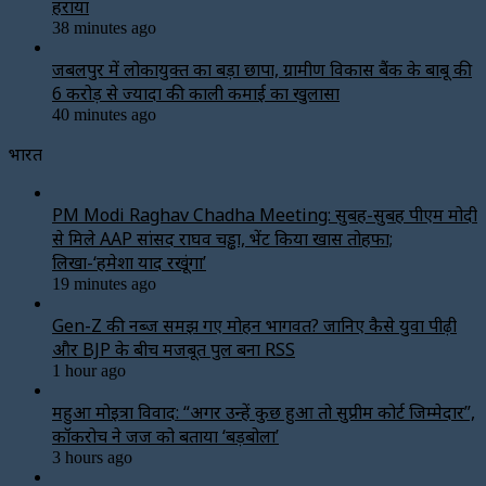
हराया
38 minutes ago
जबलपुर में लोकायुक्त का बड़ा छापा, ग्रामीण विकास बैंक के बाबू की
6 करोड़ से ज्यादा की काली कमाई का खुलासा
40 minutes ago
भारत
PM Modi Raghav Chadha Meeting: सुबह-सुबह पीएम मोदी
से मिले AAP सांसद राघव चड्ढा, भेंट किया खास तोहफा;
लिखा-‘हमेशा याद रखूंगा’
19 minutes ago
Gen-Z की नब्ज समझ गए मोहन भागवत? जानिए कैसे युवा पीढ़ी
और BJP के बीच मजबूत पुल बना RSS
1 hour ago
महुआ मोइत्रा विवाद: “अगर उन्हें कुछ हुआ तो सुप्रीम कोर्ट जिम्मेदार”,
कॉकरोच ने जज को बताया ‘बड़बोला’
3 hours ago