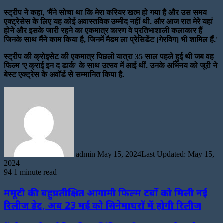
स्ट्रीप ने कहा, 'मैंने सोचा था कि मेरा करियर खत्म हो गया है और उस समय
एक्ट्रेसेस के लिए यह कोई अवास्तविक उम्मीद नहीं थी. और आज रात मेरे यहां
होने और इसके जारी रहने का एकमात्र कारण वे प्रतिभाशाली कलाकार हैं
जिनके साथ मैंने काम किया है, जिनमें मैडम ला प्रेसिडेंट [गेरविग] भी शामिल हैं.'
स्ट्रीप की क्रोइसेट की एकमात्र पिछली यात्रा 35 साल पहले हुई थी जब वह
फिल्म 'ए क्राई इन द डार्क' के साथ उत्सव में आई थीं. उनके अभिनय को जूरी ने
बेस्ट एक्ट्रेस के अवॉर्ड से सम्मानित किया है.
Send
an
email
admin
May 15, 2024
Last Updated: May 15,
2024
94
1 minute read
ममूटी की बहुप्रतीक्षित आगामी फिल्म टर्बो को मिली नई
रिलीज डेट, अब 23 मई को सिनेमाघरों में होगी रिलीज