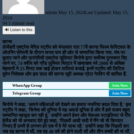
admin
May 15, 2024
Last Updated: May 15,
2024
94
1 minute read
🔊 Listen to this
कान्स
लेजेंडरी एक्ट्रेस मेरिल स्ट्रीप को मंगलवार रात 77वें कान्स फिल्म फेस्टिवल के
ओपनिंग सेरेमनी के दौरान मानद पाम डी'ओर से सम्मानित किया गया. मंच पर
बुलाए जाने और फ्रांसीसी एक्ट्रेस जूलियट बिनोचे द्वारा सर्वोच्च पुरस्कार दिए
जाने पर, 74 वर्षीय को ग्रैंड लुमियर थिएटर में खचाखच भरे 2000 से अधिक
मेहमानों ने 25 मिनट तक खड़े होकर तालियां बजाईं. इनमें स्ट्रीप की लिटिल
वुमेन निदेशक और इस साल की कान्स जूरी अध्यक्ष ग्रेटा गेरविग भी शामिल हैं.
WhatsApp Group
Join Now
Telegram Group
Join Now
बिनोचे ने कहा, 'आपने महिलाओं को देखने का हमारा नजरिया बदल दिया है.' इस
स्ट्रीप ने कहा, 'सिनेमा की दुनिया में यह अवार्ड यूनिक है और मैं इसे पाकर बहुत
सम्मानित महसूस कर रही हूं.' उन्होंने अपने हेयर और मेकअप स्टाइलिस्ट जे रॉय
हेलैंड को भी धन्यवाद देते हुए कहा, 'पिछली आधी सदी में मैंने जो भी किरदार
निभाए हैं उनमें से लगभग हर एक में वे मेरे साथ रहें.' उन्होंने कहा कि पिछली बार
जब वह कान्स में थीं, तब वह 40 वर्ष की होने वाली थीं और तीन बच्चों की मां थीं.'