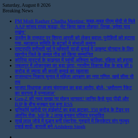
Saturday, August 8 2026
Breaking News
PM Modi Raghav Chadha Meeting: सुबह-सुबह पीएम मोदी से मिले
AAP सांसद राघव चड्ढा, भेंट किया खास तोहफा; लिखा-‘हमेशा याद
रखूंगा’
उज्जैन के रामघाट पर शिप्रा आरती को लेकर बवाल: पुरोहितों को हटाया
गया, महाकाल समिति के बटुकों ने संभाली कमान
राष्ट्रपति श्रीमती मुर्मु ने महेश्वरी साड़ी बुनाई में उत्कृष्ट योगदान के लिए
खरगोन जिले के कमल गौड़ को किया सम्मानित
कोरिया मास्टर्स के फाइनल में पहुंचीं अश्मिता चालिहा, रक्षिता को हराया
जबलपुर में लोकायुक्त का बड़ा छापा, ग्रामीण विकास बैंक के बाबू की 6
करोड़ से ज्यादा की काली कमाई का खुलासा
राजस्थान निकाय चुनाव में महिला आरक्षण का नया गणित, खर्च सीमा भी
तय
भाजपा विधायक अजय चंद्राकर का बड़ा आरोप, बोले- ‘धर्मांतरण रैकेट
का सरगना है पन्नालाल’
Gen-Z की नब्ज समझ गए मोहन भागवत? जानिए कैसे युवा पीढ़ी और
BJP के बीच मजबूत पुल बना RSS
यूनिफॉर्म खरीदी पर हाईकोर्ट का बड़ा झटका: 350 करोड़ के टेंडर पर
अंतरिम रोक, MP के 2 लाख बुनकर परिवार प्रभावित
सुर्ख लाल जोड़े में दुल्हन बनीं एक्ट्रेस: गुरुद्वारे में क्रिकेटर संग गुपचुप
रचाई शादी, बाराती बने Arshdeep Singh
Instagram