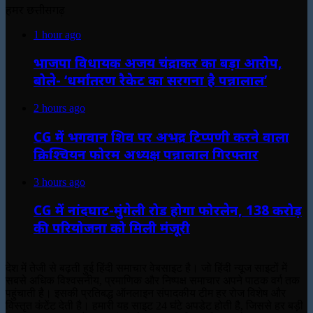
हमर छत्तीसगढ़
1 hour ago
भाजपा विधायक अजय चंद्राकर का बड़ा आरोप,
बोले- ‘धर्मांतरण रैकेट का सरगना है पन्नालाल’
2 hours ago
CG में भगवान शिव पर अभद्र टिप्पणी करने वाला
क्रिश्चियन फोरम अध्यक्ष पन्नालाल गिरफ्तार
3 hours ago
CG में नांदघाट-मुंगेली रोड होगा फोरलेन, 138 करोड़
की परियोजना को मिली मंजूरी
देश में तेजी से बढ़ती हुई हिंदी समाचार वेबसाइट है। जो हिंदी न्यूज साइटों में
सबसे अधिक विश्वसनीय, प्रमाणिक और निष्पक्ष समाचार अपने पाठक वर्ग तक
पहुंचाती है। इसकी प्रतिबद्ध ऑनलाइन संपादकीय टीम हर रोज विशेष और
विस्तृत कंटेंट देती है। हमारी यह साइट 24 घंटे अपडेट होती है, जिससे हर बड़ी