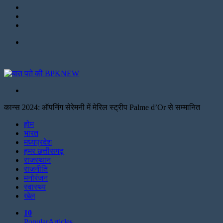
LinkedIn
Twitter
Facebook
Menu
Search
for
कान्स 2024: ऑपनिंग सेरेमनी में मेरिल स्ट्रीप Palme d’Or से सम्मानित
Facebook
Twitter
Print
होम
भारत
मध्यप्रदेश
हमर छत्तीसगढ़
राजस्थान
राजनीति
मनोरंजन
स्वास्थ्य
खेल
10
Popular
Articles