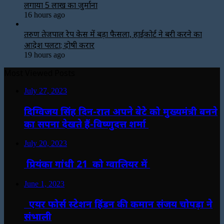
लगाया ₹5 लाख का जुर्माना
16 hours ago
तरुण तेजपाल रेप केस में बड़ा फैसला, हाईकोर्ट ने बरी करने का
आदेश पलटा; दोषी करार
19 hours ago
Most Viewed Posts
July 27, 2023
दिग्विजय सिंह दिन-रात अपने बेटे को मुख्यमंत्री बनने
का सपना देखते हैं-विष्णुदत्त शर्मा
July 20, 2023
प्रियंका गांधी 21 को ग्वालियर में
June 1, 2023
एयर फोर्स स्टेशन हिंडन की कमान संजय चोपड़ा ने
संभाली