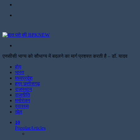
Facebook
Menu
Search
for
एनसीसी भाग्य को सौभाग्य में बदलने का मार्ग प्रशस्त करती है – डॉ. यादव
Facebook
Twitter
Print
होम
भारत
मध्यप्रदेश
हमर छत्तीसगढ़
राजस्थान
राजनीति
मनोरंजन
स्वास्थ्य
खेल
10
Popular
Articles