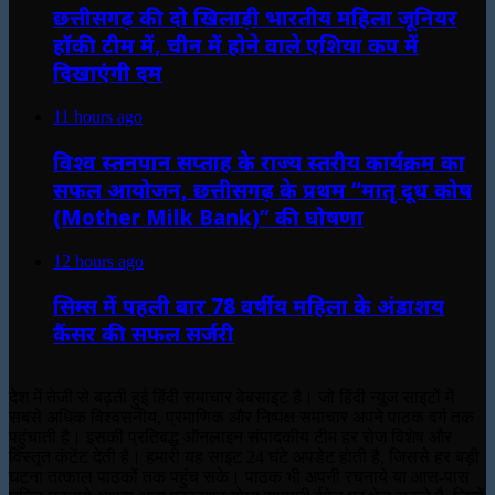
छत्तीसगढ़ की दो खिलाड़ी भारतीय महिला जूनियर
हॉकी टीम में, चीन में होने वाले एशिया कप में
दिखाएंगी दम
11 hours ago
विश्व स्तनपान सप्ताह के राज्य स्तरीय कार्यक्रम का
सफल आयोजन, छत्तीसगढ़ के प्रथम “मातृ दूध कोष
(Mother Milk Bank)” की घोषणा
12 hours ago
सिम्स में पहली बार 78 वर्षीय महिला के अंडाशय
कैंसर की सफल सर्जरी
देश में तेजी से बढ़ती हुई हिंदी समाचार वेबसाइट है। जो हिंदी न्यूज साइटों में
सबसे अधिक विश्वसनीय, प्रमाणिक और निष्पक्ष समाचार अपने पाठक वर्ग तक
पहुंचाती है। इसकी प्रतिबद्ध ऑनलाइन संपादकीय टीम हर रोज विशेष और
विस्तृत कंटेंट देती है। हमारी यह साइट 24 घंटे अपडेट होती है, जिससे हर बड़ी
घटना तत्काल पाठकों तक पहुंच सके। पाठक भी अपनी रचनाये या आस-पास