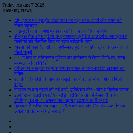
Friday, August 7 2026
Breaking News
टॉप एक्टर पर प्राइवेट डिटेक्टिव का बड़ा दावा, शादी और रिश्ते को
लेकर खुलासा
अनूपपुर जिला अध्यक्ष प्रकाश सोनी ने लगाए नीम का पौधे
सेन्ट्रल बैंक ऑफ इंडिया के एमएसएमई क्रेडिट आउटरीच कार्यक्रम में
उद्यमियों को वितरित किए गए ऋण स्वीकृति पत्र
खंडवा को बड़ी रेल सौगात, पुणे-जबलपुर साप्ताहिक ट्रेन के ठहराव को
मिली मंजूरी
CG में बाढ़ से क्षतिग्रस्त पुलिया का कलेक्टर ने किया निरीक्षण, जल्द
मरम्मत के दिए निर्देश
पर्यटन एवं संस्कृति मंत्री राजेश अग्रवाल ने दिया स्वदेशी अपनाने का
संदेश
एलपीजी केवाईसी के नाम पर वसूली पर रोक, उपभोक्ताओं को मिली
राहत
संन्यास के बाद रहाणे की नई पारी, यूरोपियन टी20 लीग में दिखेगा जलवा
26वीं राज्य स्तरीय शालेय क्रीड़ा प्रतियोगिता की मेजबानी करेगा
जीपीएम, 18 से 21 अगस्त तक जुटेंगे प्रदेशभर के खिलाड़ी
हिमाचल में बारिश का कहर, 145 सड़कें बंद और 224 ट्रांसफार्मर ठप;
अगले 48 घंटे भारी पड़ सकते हैं
Instagram
LinkedIn
Twitter