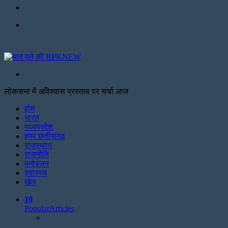
Facebook
Menu
Search
for
लोकसभा में अविश्वास प्रस्ताव पर चर्चा आज
Facebook
Twitter
Print
होम
भारत
मध्यप्रदेश
हमर छत्तीसगढ़
राजस्थान
राजनीति
मनोरंजन
स्वास्थ्य
खेल
10
Popular
Articles