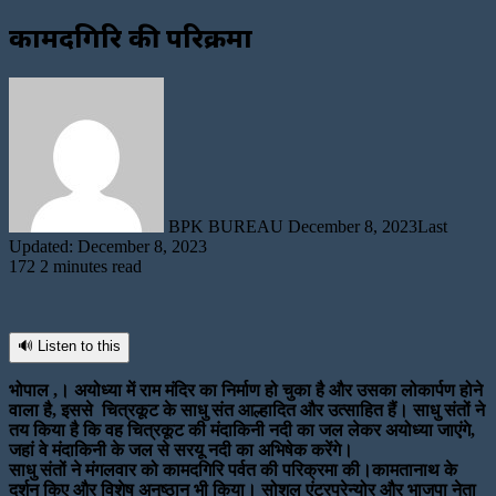
कामदगिरि की परिक्रमा
Send
an
email
BPK BUREAU
December 8, 2023
Last
Updated: December 8, 2023
172
2 minutes read
🔊 Listen to this
भोपाल ,। अयोध्या में राम मंदिर का निर्माण हो चुका है और उसका लोकार्पण होने
वाला है, इससे चित्रकूट के साधु संत आल्हादित और उत्साहित हैं। साधु संतों ने
तय किया है कि वह चित्रकूट की मंदाकिनी नदी का जल लेकर अयोध्या जाएंगे,
जहां वे मंदाकिनी के जल से सरयू नदी का अभिषेक करेंगे।
साधु संतों ने मंगलवार को कामदगिरि पर्वत की परिक्रमा की।कामतानाथ के
दर्शन किए और विशेष अनुष्ठान भी किया। सोशल एंटरप्रेन्योर और भाजपा नेता