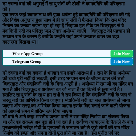
डा स्वप्ना वर्मा की अगुवाई में साधु संतों की टोली ने कामदगिरि की परिक्रमा
की।
एक तरफ जहां कामतानाथ की पूजा अर्चना हुई कामदगिरि की परिक्रमा की गई
और विशेष अनुष्ठान हुआ साथ में ही साधु संतों ने फैसला किया कि राम मंदिर
निर्माण का उनका सपना पूरा हो रहा है लिहाजा इस मौके पर चित्रकूट से वे
मंदाकिनी नदी का पवित्र जल लेकर अयोध्या जाएंगे। चित्रकूट की पहचान ही
भगवान राम के कारण है क्योंकि उन्होंने यहां अपने वनवास काल का बड़ा
कालखंड बिताया था।
WhatsApp Group
Join Now
Telegram Group
Join Now
डॉ स्वप्ना वर्मा का कहना है भगवान राम हमारे आराध्य हैं। राम के बिना अयोध्या
की चर्चा पूरी नहीं हो सकती, इसी तरह भगवान राम के जीवन काल की चर्चा
चित्रकूट और मंदाकिनी नदी के बिना अधूरी है। अयोध्या में राम जी का मंदिर बन
गया है और चित्रकूट व अयोध्या का जो नाता है वह किसी से छुपा नहीं है।
इसलिए साधु संतों के साथ हम सभी ने तय किया है कि मंदाकिनी नदी के जल से
सरयू नदी का अभिषेक किया जाएगा। मंदाकिनी नदी का जल अयोध्या ले जाया
जाएगा और सरयू का अभिषेक किया जाएगा इसके लिए बनाई जाने वाली योजना
को आगामी समय में अंतिम रूप दिया जाएगा।
डॉ वर्मा ने आगे कहा भारतीय जनता पार्टी ने राम मंदिर निर्माण का संकल्प लिया
था और वह संकल्प अब पूरा होने जा रहा है। सर्वोच्च न्यायालय के फैसले के बाद
प्रधानमंत्री नरेंद्र मोदी के प्रयासों से सनातन धर्म से जुड़े लोगों की राम मंदिर
निर्माण की इच्छा और सपना दोनों पूरा होने जा रहा है। इस पुनीत पर्व पर