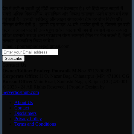
देश में तेजी से बढ़ती हुई हिंदी समाचार वेबसाइट है। जो हिंदी न्यूज साइटों में
सबसे अधिक विश्वसनीय, प्रमाणिक और निष्पक्ष समाचार अपने पाठक वर्ग तक
पहुंचाती है। इसकी प्रतिबद्ध ऑनलाइन संपादकीय टीम हर रोज विशेष और
विस्तृत कंटेंट देती है। हमारी यह साइट 24 घंटे अपडेट होती है, जिससे हर बड़ी
घटना तत्काल पाठकों तक पहुंच सके। पाठक भी अपनी रचनाये या आस-पास
घटित घटनाये अथवा अन्य प्रकाशन योग्य सामग्री ईमेल पर भेज सकते है, जिन्हें
तत्काल प्रकाशित किया जायेगा !
Email : pouranpradeep@gmail.com
Enter
your
Email
Contact Us
address
Owner/Editor: Pradeep Pouranik
M.No.:
8717890381
Corporate Office:
H O. Nazar Bag, Chhatarpur (MP) 471001
CG
Bureau Office:
Main Road, Santoshi Nagar, Raipur (CG) 492001
© 2023 - 24 All Rights Reserved. | Proudly Design by
Serverhosthub.com
About Us
Contact
Disclaimers
Privacy Policy
Terms and Conditions
Facebook