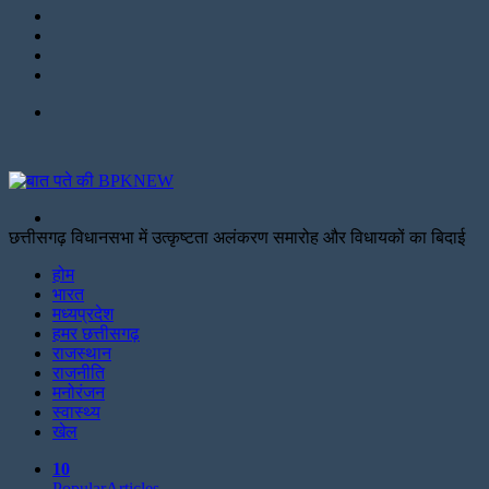
Instagram
LinkedIn
Twitter
Facebook
Menu
Search
for
छत्तीसगढ़ विधानसभा में उत्कृष्टता अलंकरण समारोह और विधायकों का बिदाई
Facebook
Twitter
Print
होम
भारत
मध्यप्रदेश
हमर छत्तीसगढ़
राजस्थान
राजनीति
मनोरंजन
स्वास्थ्य
खेल
10
Popular
Articles