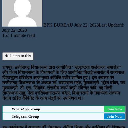
BPK BUREAU
July 22, 2023
Last Updated:
July 22, 2023
157
1 minute read
🔊 Listen to this
रायपुर, छत्तीसगढ़ विधानसभा द्वारा आयोजित ‘‘उत्कृष्टता अलंकरण समारोह‘‘
और पंचम विधानसभा के विधायकों के लिए आयोजित बिदाई समारोह में राज्यपाल
विश्वभूषण हरिचंदन आज मुख्य अतिथि बतौर शामिल हुए। इस अवसर पर
छत्तीसगढ़ विधानसभा के अध्यक्ष डॉ. चरणदास महंत, मुुख्यमंत्री भूपेश बघेल, उप
मुख्यमंत्री टी. एस. सिंहदेव, संसदीय कार्य मंत्री रविन्द्र चौबे, गृह मंत्री
ताम्रध्वज साहू, नेता प्रतिपक्षनारायण चंदेल, विधानसभा के उपाध्यक्ष संतराम
नेताम सहित केबिनेट के अन्य मंत्रीगण उपस्थित थे।
WhatsApp Group
Join Now
Telegram Group
Join Now
इस कार्यक्रम में सत्तापक्ष की विधायक संगीता सिन्हा और प्रतिपक्ष की विधायक