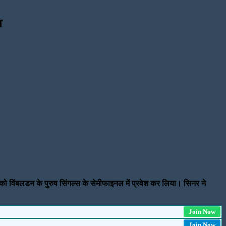
स
को विंबलडन के पुरुष सिंगल्स के सेमीफाइनल में प्रवेश कर लिया। सिनर ने
।
Join Now
Join Now