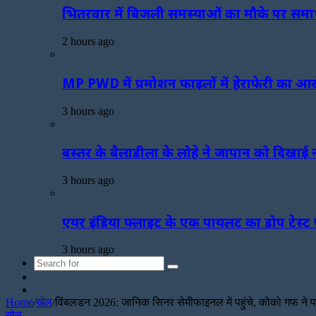
भितरवार में बिजली समस्याओं का मौके पर समाध
2 hours ago
MP PWD में प्रमोशन फाइलों में हेराफेरी का आ
3 hours ago
बस्तर के बैलाडीला के लोहे ने जापान को दिखाई न
3 hours ago
एयर इंडिया फ्लाइट के एक पायलट का डोप टेस्ट प
3 hours ago
Search
Sidebar
for
Random
Article
Home
/
खेल
/
विंबलडन 2026: जानिक सिनर सेमीफाइनल में पहुंचे, कोको गफ ने 
खेल