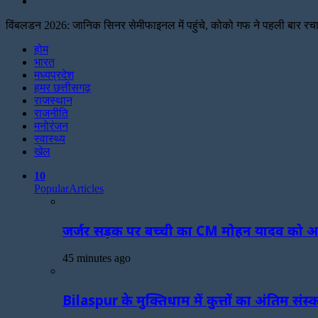
Search
for
विंबलडन 2026: जानिक सिनर सेमीफाइनल में पहुंचे, कोको गफ ने पहली बार रच
Facebook
Twitter
Print
होम
भारत
मध्यप्रदेश
हमर छत्तीसगढ़
राजस्थान
राजनीति
मनोरंजन
स्वास्थ्य
खेल
10
Popular
Articles
जर्जर सड़क पर बच्ची का CM मोहन यादव को अल्टी
45 minutes ago
Bilaspur के मुक्तिधाम में कुत्तों का अंतिम संस