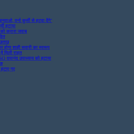
ओ, वर्ना कुर्सी से हटवा देंगे’
र्मी हटाया
न को करारा जवाब
वित
पूछताछ
पर होगा शाही सवारी का स्वरूप
में मिली राहत
 SO दयानंद उपाध्याय को हटाया
ाक
े हटाए गए