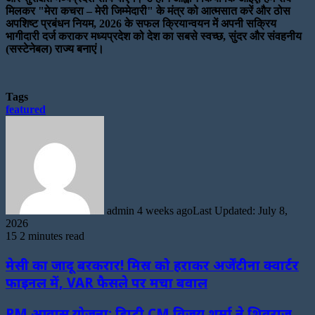
मिलकर "मेरा कचरा – मेरी जिम्मेदारी" के मंत्र को आत्मसात करें और ठोस
अपशिष्ट प्रबंधन नियम, 2026 के सफल क्रियान्वयन में अपनी सक्रिय
भागीदारी दर्ज कराकर मध्यप्रदेश को देश का सबसे स्वच्छ, सुंदर और संवहनीय
(सस्टेनेबल) राज्य बनाएं।
Tags
featured
Send
an
email
admin
4 weeks ago
Last Updated: July 8,
2026
15
2 minutes read
मेसी का जादू बरकरार! मिस्र को हराकर अर्जेंटीना क्वार्टर
फाइनल में, VAR फैसले पर मचा बवाल
PM आवास योजना: डिप्टी CM विजय शर्मा ने शिवराज