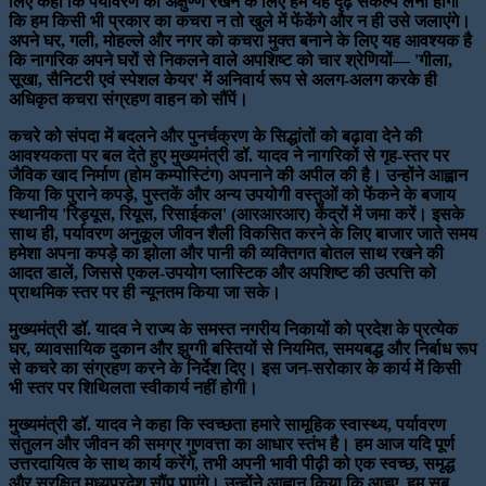
लिए कहा कि पर्यावरण को अक्षुण्ण रखने के लिए हमें यह दृढ़ संकल्प लेना होगा
कि हम किसी भी प्रकार का कचरा न तो खुले में फेंकेंगे और न ही उसे जलाएंगे।
अपने घर, गली, मोहल्ले और नगर को कचरा मुक्त बनाने के लिए यह आवश्यक है
कि नागरिक अपने घरों से निकलने वाले अपशिष्ट को चार श्रेणियों— 'गीला,
सूखा, सैनिटरी एवं स्पेशल केयर' में अनिवार्य रूप से अलग-अलग करके ही
अधिकृत कचरा संग्रहण वाहन को सौंपें।
कचरे को संपदा में बदलने और पुनर्चक्रण के सिद्धांतों को बढ़ावा देने की
आवश्यकता पर बल देते हुए मुख्यमंत्री डॉ. यादव ने नागरिकों से गृह-स्तर पर
जैविक खाद निर्माण (होम कम्पोस्टिंग) अपनाने की अपील की है। उन्होंने आह्वान
किया कि पुराने कपड़े, पुस्तकें और अन्य उपयोगी वस्तुओं को फेंकने के बजाय
स्थानीय 'रिड्यूस, रियूस, रिसाईकल' (आरआरआर) केंद्रों में जमा करें। इसके
साथ ही, पर्यावरण अनुकूल जीवन शैली विकसित करने के लिए बाजार जाते समय
हमेशा अपना कपड़े का झोला और पानी की व्यक्तिगत बोतल साथ रखने की
आदत डालें, जिससे एकल-उपयोग प्लास्टिक और अपशिष्ट की उत्पत्ति को
प्राथमिक स्तर पर ही न्यूनतम किया जा सके।
मुख्यमंत्री डॉ. यादव ने राज्य के समस्त नगरीय निकायों को प्रदेश के प्रत्येक
घर, व्यावसायिक दुकान और झुग्गी बस्तियों से नियमित, समयबद्ध और निर्बाध रूप
से कचरे का संग्रहण करने के निर्देश दिए। इस जन-सरोकार के कार्य में किसी
भी स्तर पर शिथिलता स्वीकार्य नहीं होगी।
मुख्यमंत्री डॉ. यादव ने कहा कि स्वच्छता हमारे सामूहिक स्वास्थ्य, पर्यावरण
संतुलन और जीवन की समग्र गुणवत्ता का आधार स्तंभ है। हम आज यदि पूर्ण
उत्तरदायित्व के साथ कार्य करेंगे, तभी अपनी भावी पीढ़ी को एक स्वच्छ, समृद्ध
और सुरक्षित मध्यप्रदेश सौंप पाएंगे। उन्होंने आह्वान किया कि आइए, हम सब